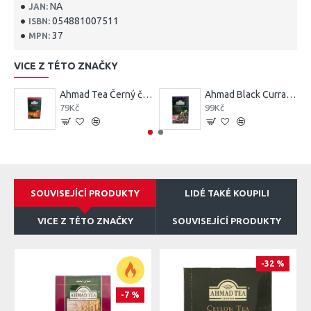
NA
JAN:
054881007511
ISBN:
37
MPN:
VICE Z TÉTO ZNAČKY
Ahmad Tea Černý čaj s příchutí jahody Strawberry Sensation 20x2 g
Ahmad Black Currant Burst 20x2G
79Kč
99Kč
SOUVISEJÍCÍ PRODUKTY
LIDÉ TAKÉ KOUPILI
VICE Z TÉTO ZNAČKY
SOUVISEJÍCÍ PRODUKTY
-32 %
-7 %