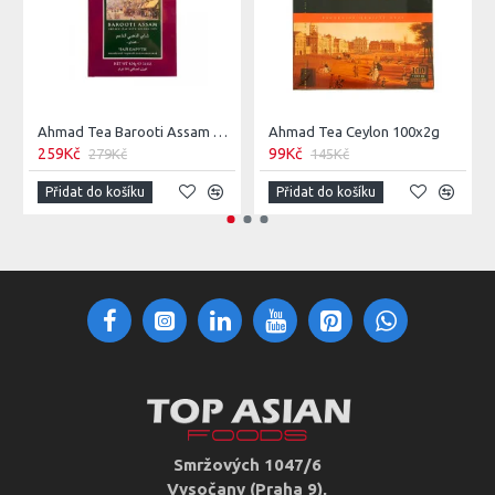
Ahmad Tea Barooti Assam Čaj 454g
Ahmad Tea Ceylon 100x2g
259Kč
99Kč
279Kč
145Kč
Přidat do košíku
Přidat do košíku
Smržových 1047/6
Vysočany (Praha 9),