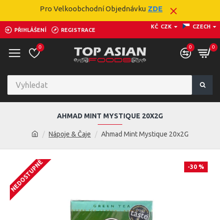
Pro Velkoobchodní Objednávku
ZDE
KČ
CZK
CZECH
PŘIHLÁŠENÍ
REGISTRACE
0
0
0
AHMAD MINT MYSTIQUE 20X2G
Nápoje & Čaje
Ahmad Mint Mystique 20x2G
NEDOSTUPNÉ
-30 %