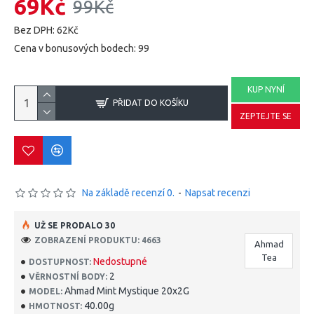
69Kč
99Kč
Bez DPH: 62Kč
Cena v bonusových bodech: 99
KUP NYNÍ
PŘIDAT DO KOŠÍKU
ZEPTEJTE SE
Na základě recenzí 0.
-
Napsat recenzi
UŽ SE PRODALO 30
ZOBRAZENÍ PRODUKTU: 4663
Ahmad
Tea
Nedostupné
DOSTUPNOST:
2
VĚRNOSTNÍ BODY:
Ahmad Mint Mystique 20x2G
MODEL:
40.00g
HMOTNOST: