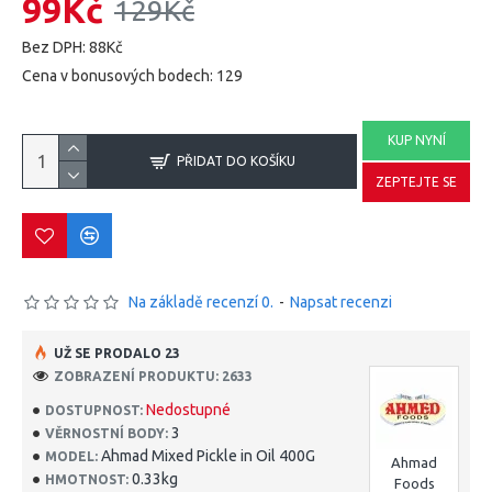
99Kč
129Kč
Bez DPH: 88Kč
Cena v bonusových bodech: 129
KUP NYNÍ
PŘIDAT DO KOŠÍKU
ZEPTEJTE SE
Na základě recenzí 0.
-
Napsat recenzi
UŽ SE PRODALO 23
ZOBRAZENÍ PRODUKTU: 2633
Nedostupné
DOSTUPNOST:
3
VĚRNOSTNÍ BODY:
Ahmad Mixed Pickle in Oil 400G
MODEL:
Ahmad
0.33kg
HMOTNOST:
Foods