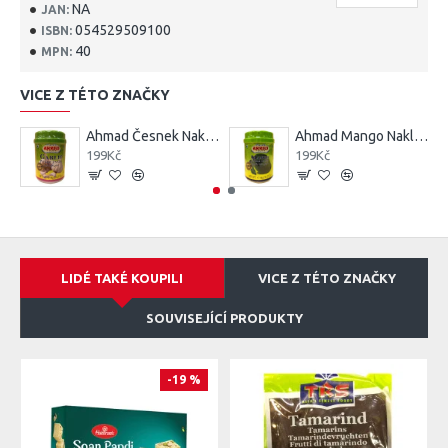
NA
JAN:
054529509100
ISBN:
40
MPN:
VICE Z TÉTO ZNAČKY
Ahmad Česnek Nakládané (Ahmad Garlic Pickle) 1KG
Ahmad Mango Nakládané (Ahmad Mango Pickle) 1KG
199Kč
199Kč
LIDÉ TAKÉ KOUPILI
VICE Z TÉTO ZNAČKY
SOUVISEJÍCÍ PRODUKTY
-19 %