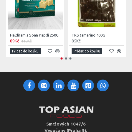
Haldiram's Soan Papdi 250G
TRS tamarind 400G
89Kč
85Kč
110Kč
Přidat do košíku
Přidat do košíku
Smržových 1047/6
Vysočany (Praha 9),