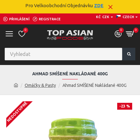
Pro Velkoobchodní Objednávku
ZDE
KČ
CZK
CZECH
PŘIHLÁŠENÍ
REGISTRACE
0
0
0
AHMAD SMÍŠENÉ NAKLÁDANÉ 400G
Omáčky & Pasty
Ahmad SMÍŠENÉ Nakládané 400G
NEDOSTUPNÉ
-23 %