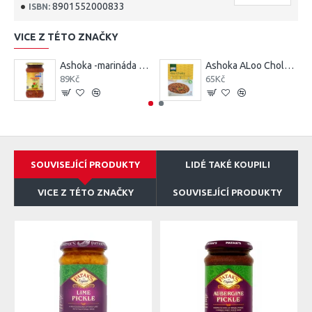
8901552000833
ISBN:
VICE Z TÉTO ZNAČKY
Ashoka -marináda mix v olivovém oleji 300g
Ashoka ALoo Choley (280g)
89Kč
65Kč
SOUVISEJÍCÍ PRODUKTY
LIDÉ TAKÉ KOUPILI
VICE Z TÉTO ZNAČKY
SOUVISEJÍCÍ PRODUKTY