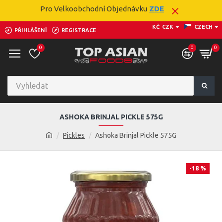
Pro Velkoobchodní Objednávku
ZDE
KČ
CZK
CZECH
PŘIHLÁŠENÍ
REGISTRACE
0
0
0
ASHOKA BRINJAL PICKLE 575G
Pickles
Ashoka Brinjal Pickle 575G
-18 %