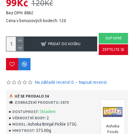
99Kč
120Kč
Bez DPH: 88Kč
Cena v bonusových bodech: 120
KUP NYNÍ
PŘIDAT DO KOŠÍKU
ZEPTEJTE SE
Na základě recenzí 0.
-
Napsat recenzi
UŽ SE PRODALO 36
ZOBRAZENÍ PRODUKTU: 3870
Skladem
DOSTUPNOST:
2
VĚRNOSTNÍ BODY:
Ashoka Brinjal Pickle 575G
MODEL:
Ashoka
575.00g
HMOTNOST:
Foods