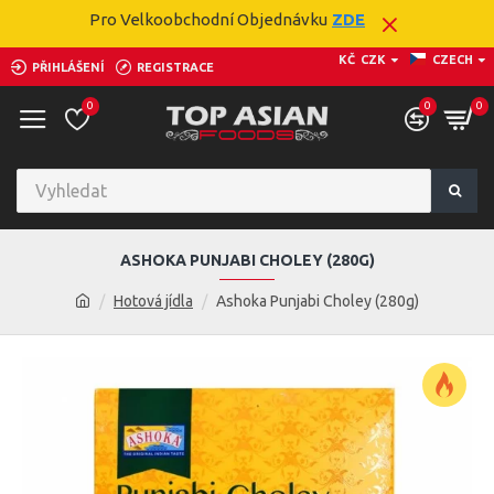
Pro Velkoobchodní Objednávku
ZDE
KČ
CZK
CZECH
PŘIHLÁŠENÍ
REGISTRACE
0
0
0
ASHOKA PUNJABI CHOLEY (280G)
Hotová jídla
Ashoka Punjabi Choley (280g)