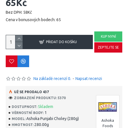
65Kč
Bez DPH: 58Kč
Cena v bonusových bodech: 65
KUP NYNÍ
PŘIDAT DO KOŠÍKU
ZEPTEJTE SE
Na základě recenzí 0.
-
Napsat recenzi
UŽ SE PRODALO 437
ZOBRAZENÍ PRODUKTU: 5370
Skladem
DOSTUPNOST:
1
VĚRNOSTNÍ BODY:
Ashoka Punjabi Choley (280g)
MODEL:
Ashoka
280.00g
HMOTNOST:
Foods