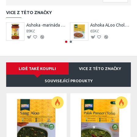
VICE Z TÉTO ZNAČKY
Ashoka -marináda mix v olivovém oleji 300g
Ashoka ALoo Choley (280g)
89Kč
65Kč
LIDÉ TAKÉ KOUPILI
VICE Z TÉTO ZNAČKY
SOUVISEJÍCÍ PRODUKTY