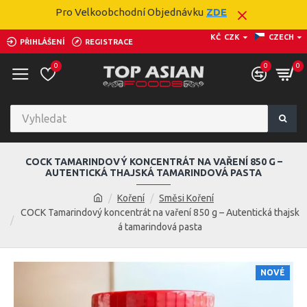
Pro Velkoobchodní Objednávku
ZDE
KČ
CZK
CZECH
PŘIHLÁŠENÍ
REGISTRACE
0
0
0
COCK TAMARINDOVÝ KONCENTRÁT NA VAŘENÍ 850 G –
AUTENTICKÁ THAJSKÁ TAMARINDOVÁ PASTA
Koření
Směsi Koření
COCK Tamarindový koncentrát na vaření 850 g – Autentická thajsk
á tamarindová pasta
NOVÉ