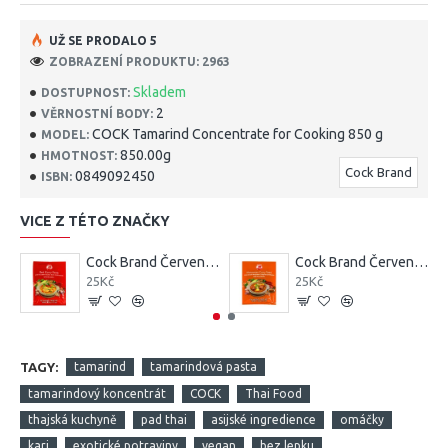
UŽ SE PRODALO 5
ZOBRAZENÍ PRODUKTU: 2963
Skladem
DOSTUPNOST:
2
VĚRNOSTNÍ BODY:
COCK Tamarind Concentrate for Cooking 850 g
MODEL:
850.00g
HMOTNOST:
Cock Brand
0849092450
ISBN:
VICE Z TÉTO ZNAČKY
Cock Brand Červená kari pasta 50 g
Cock Brand Červená kari pasta 50G
25Kč
25Kč
TAGY:
tamarind
tamarindová pasta
tamarindový koncentrát
COCK
Thai Food
thajská kuchyně
pad thai
asijské ingredience
omáčky
kari
exotické potraviny
vegan
bez lepku