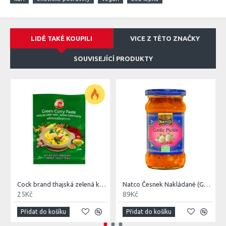
LIDÉ TAKÉ KOUPILI
VICE Z TÉTO ZNAČKY
SOUVISEJÍCÍ PRODUKTY
Cock brand thajská zelená kari pasta 50G
Natco Česnek Nakládané (Garlic Pickle) 300G
25Kč
89Kč
Přidat do košíku
Přidat do košíku