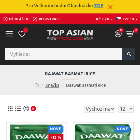
Pro Velkoobchodní Objednávku
ZDE
PŘIHLÁŠENÍ
REGISTRACE
KČ
CZK
CZECH
0
0
0
DAAWAT BASMATI RICE
Značka
Daawat Basmati Rice
0
NOVÉ
NOVÉ
-13 %