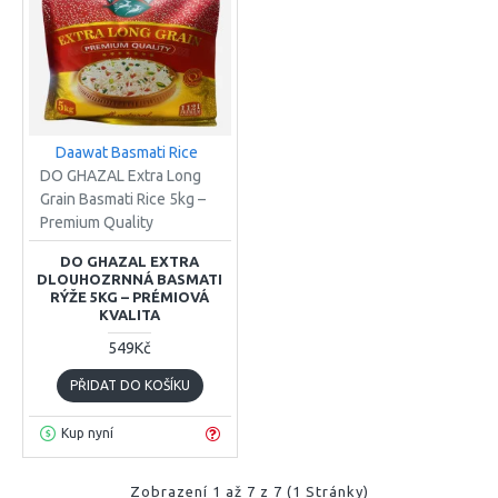
Daawat Basmati Rice
DO GHAZAL Extra Long
Grain Basmati Rice 5kg –
Premium Quality
DO GHAZAL EXTRA
DLOUHOZRNNÁ BASMATI
RÝŽE 5KG – PRÉMIOVÁ
KVALITA
549Kč
PŘIDAT DO KOŠÍKU
Kup nyní
Zobrazení 1 až 7 z 7 (1 Stránky)