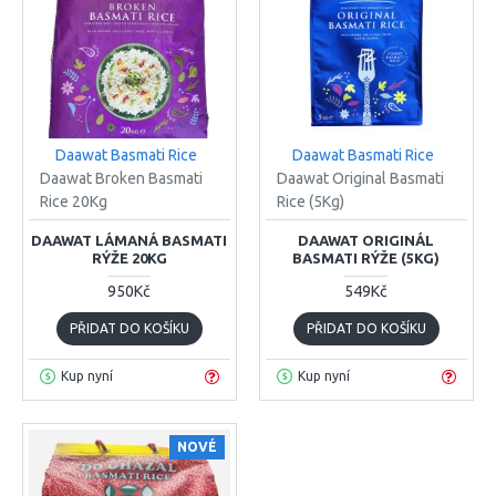
Daawat Basmati Rice
Daawat Basmati Rice
Daawat Broken Basmati
Daawat Original Basmati
Rice 20Kg
Rice (5Kg)
DAAWAT LÁMANÁ BASMATI
DAAWAT ORIGINÁL
RÝŽE 20KG
BASMATI RÝŽE (5KG)
950Kč
549Kč
PŘIDAT DO KOŠÍKU
PŘIDAT DO KOŠÍKU
Kup nyní
Kup nyní
NOVÉ