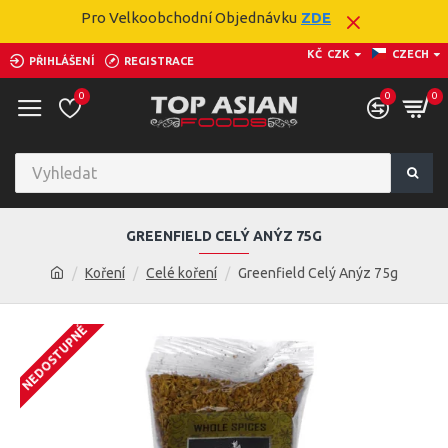
Pro Velkoobchodní Objednávku
ZDE
KČ
CZK
CZECH
PŘIHLÁŠENÍ
REGISTRACE
0
0
0
GREENFIELD CELÝ ANÝZ 75G
Koření
Celé koření
Greenfield Celý Anýz 75g
NEDOSTUPNÉ