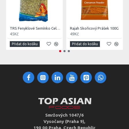
TRS Fenyklové Semínko Celé (Fennel Seeds) 100G
Rajah Skořicový Prášek 100G
45Kč
49Kč
Přidat do košíku
Přidat do košíku
Smržových 1047/6
Vysočany (Praha 9),
190 00 Praha, Czech Republic