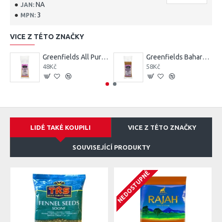
NA
JAN:
3
MPN:
VICE Z TÉTO ZNAČKY
Greenfields All Purpose Seasoning Blend 75G
Greenfields Baharat 75G
48Kč
58Kč
LIDÉ TAKÉ KOUPILI
VICE Z TÉTO ZNAČKY
SOUVISEJÍCÍ PRODUKTY
NEDOSTUPNÉ