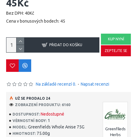
45Kč
Bez DPH: 40Kč
Cena v bonusových bodech: 45
KUP NYNÍ
PŘIDAT DO KOŠÍKU
ZEPTEJTE SE
Na základě recenzí 0.
-
Napsat recenzi
UŽ SE PRODALO 24
ZOBRAZENÍ PRODUKTU: 6160
Nedostupné
DOSTUPNOST:
1
VĚRNOSTNÍ BODY:
Greenfields Whole Anise 75G
MODEL:
Greenfileds
75.00g
HMOTNOST:
Herbs