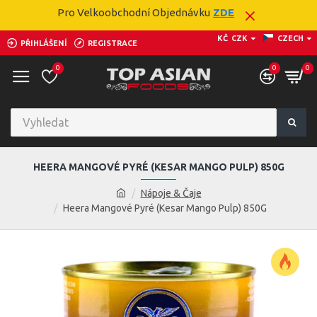
Pro Velkoobchodní Objednávku
ZDE
KČ
CZK
CZECH
PŘIHLÁŠENÍ
REGISTRACE
0
0
0
HEERA MANGOVÉ PYRÉ (KESAR MANGO PULP) 850G
Nápoje & Čaje
Heera Mangové Pyré (Kesar Mango Pulp) 850G