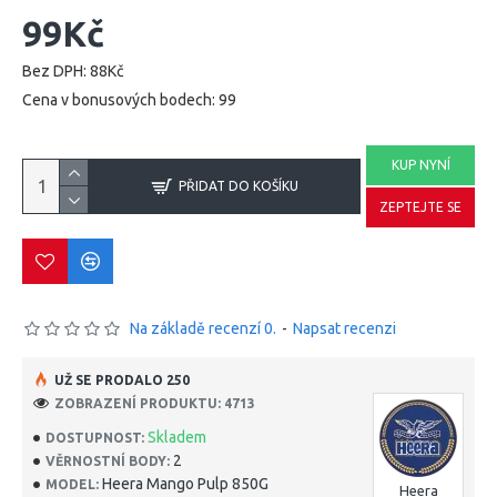
99Kč
Bez DPH: 88Kč
Cena v bonusových bodech: 99
KUP NYNÍ
PŘIDAT DO KOŠÍKU
ZEPTEJTE SE
Na základě recenzí 0.
-
Napsat recenzi
UŽ SE PRODALO 250
ZOBRAZENÍ PRODUKTU: 4713
Skladem
DOSTUPNOST:
2
VĚRNOSTNÍ BODY:
Heera Mango Pulp 850G
MODEL:
Heera