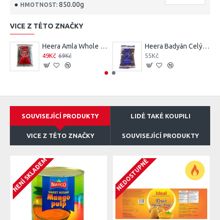
850.00g
HMOTNOST:
VICE Z TÉTO ZNAČKY
Heera Amla Whole (Indian Gooseberry) 100G
Heera Badyán Celý (Star Anise) 50G
49Kč
55Kč
69Kč
SOUVISEJÍCÍ PRODUKTY
LIDÉ TAKÉ KOUPILI
VICE Z TÉTO ZNAČKY
SOUVISEJÍCÍ PRODUKTY
NENÍ SKLADEM
N
NEDOSTUPNÉ