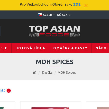
Pro Velkoobchodní Objednávku
ZDE
CZECH
KČ
CZK
LEJE
HOTOVÁ JÍDLA
OMÁČKY A PASTY
NÁPOJ
MDH SPICES
Značka
MDH Spices
uktů
0