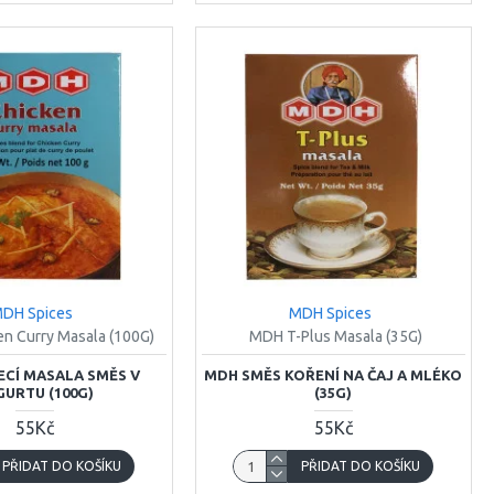
DH Spices
MDH Spices
n Curry Masala (100G)
MDH T-Plus Masala (35G)
CÍ MASALA SMĚS V
MDH SMĚS KOŘENÍ NA ČAJ A MLÉKO
GURTU (100G)
(35G)
55Kč
55Kč
PŘIDAT DO KOŠÍKU
PŘIDAT DO KOŠÍKU