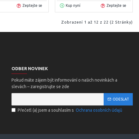
Zeptejte se
Kup nyní
Zeptejte se
Zobrazení 1 až 12 z 22 (2 Stránky)
ODBER NOVINEK
Pokud máte zájem být informování o našich novinkách a
slevách – zaregistrujte se zde
ODESLAT
Přečetl (a) jsem a souhlasím s
Ochrana osobních údajů