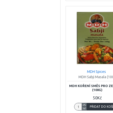
MDH Spices
MDH Sabji Masala (10
MDH KOŘENÍ SMĚS PRO Z
(100G)
50Kč
PŘIDAT DO KOŠ