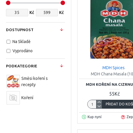
Kč
Kč
DOSTUPNOST
Na Skladě
Vyprodáno
PODKATEGORIE
MDH Spices
MDH Chana Masala (1
Směsi koření s
recepty
MDH KOŘENÍ NA CIZRNU
55Kč
Koření
PŘIDAT DO KOŠ
Kup nyní
Zep