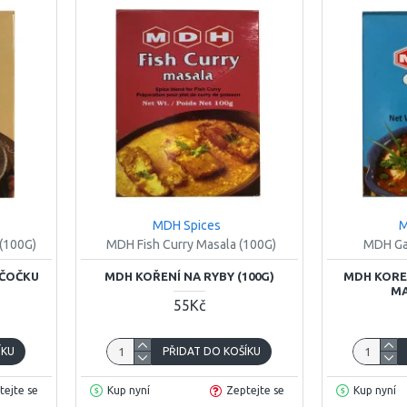
MDH Spices
M
(100G)
MDH Fish Curry Masala (100G)
MDH Ga
 ČOČKU
MDH KOŘENÍ NA RYBY (100G)
MDH KORE
MA
55Kč
ÍKU
PŘIDAT DO KOŠÍKU
tejte se
Kup nyní
Zeptejte se
Kup nyní