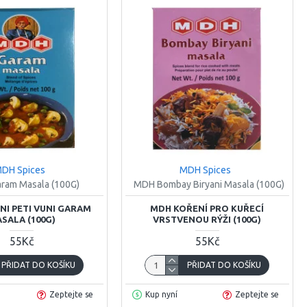
DH Spices
MDH Spices
ram Masala (100G)
MDH Bombay Biryani Masala (100G)
NI PETI VUNI GARAM
MDH KOŘENÍ PRO KUŘECÍ
SALA (100G)
VRSTVENOU RÝŽI (100G)
55Kč
55Kč
PŘIDAT DO KOŠÍKU
PŘIDAT DO KOŠÍKU
Zeptejte se
Kup nyní
Zeptejte se