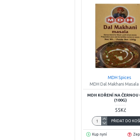
MDH Spices
MDH Dal Makhani Masala 
MDH KOŘENÍ NA ČERNOU
(100G)
55Kč
PŘIDAT DO KOŠ
Kup nyní
Zep