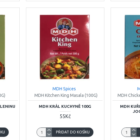
MDH Spices
M
0G)
MDH Kitchen King Masala (100G)
MDH Chicke
ELENINU
MDH KRÁL KUCHYNĚ 100G
MDH KUŘE
JO
55Kč
ÍKU
PŘIDAT DO KOŠÍKU