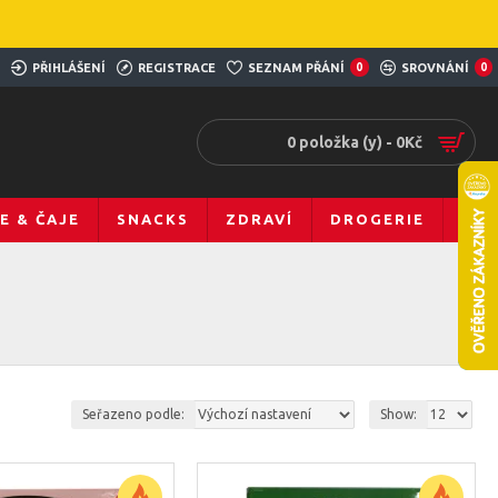
PŘIHLÁŠENÍ
REGISTRACE
SEZNAM PŘÁNÍ
0
SROVNÁNÍ
0
0 položka (y) - 0Kč
E & ČAJE
SNACKS
ZDRAVÍ
DROGERIE
Seřazeno podle:
Show: