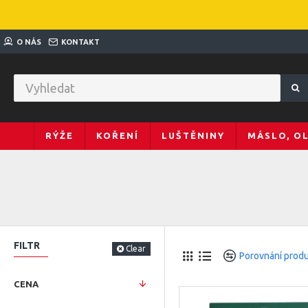
O NÁS
KONTAKT
RÝŽE
KOŘENÍ
LUŠTĚNINY
MÁSLO, O
FILTR
Clear
Porovnání prod
CENA