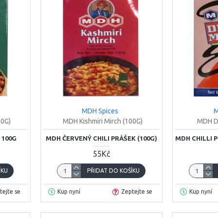
MDH Spices
M
00G)
MDH Kishmiri Mirch (100G)
MDH De
 100G
MDH ČERVENÝ CHILI PRÁŠEK (100G)
MDH CHILLI P
55Kč
ÍKU
PŘIDAT DO KOŠÍKU
tejte se
Kup nyní
Zeptejte se
Kup nyní