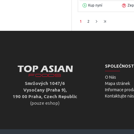
Kup nyní
Zep
1
2
SPOLEČNOST
O Nás
Smržových 1047/6
Mapa stránek
Vysočany (Praha 9),
Informace prod
Kontaktujte nás
190 00 Praha, Czech Republic
(pouze eshop)