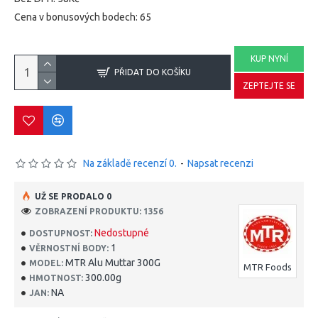
Cena v bonusových bodech: 65
KUP NYNÍ
PŘIDAT DO KOŠÍKU
ZEPTEJTE SE
Na základě recenzí 0.
-
Napsat recenzi
UŽ SE PRODALO 0
ZOBRAZENÍ PRODUKTU: 1356
Nedostupné
DOSTUPNOST:
1
VĚRNOSTNÍ BODY:
MTR Alu Muttar 300G
MODEL:
MTR Foods
300.00g
HMOTNOST:
NA
JAN: