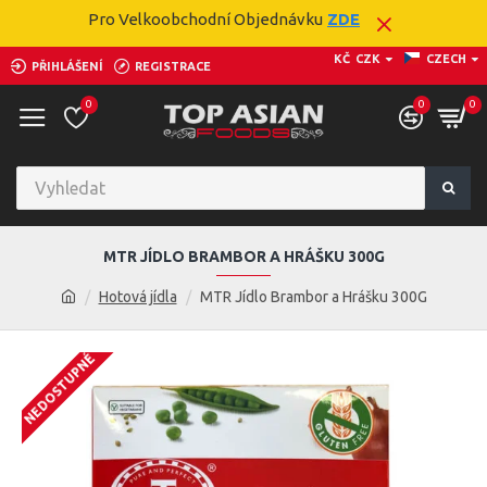
Pro Velkoobchodní Objednávku
ZDE
KČ
CZK
CZECH
PŘIHLÁŠENÍ
REGISTRACE
0
0
0
MTR JÍDLO BRAMBOR A HRÁŠKU 300G
Hotová jídla
MTR Jídlo Brambor a Hrášku 300G
NEDOSTUPNÉ