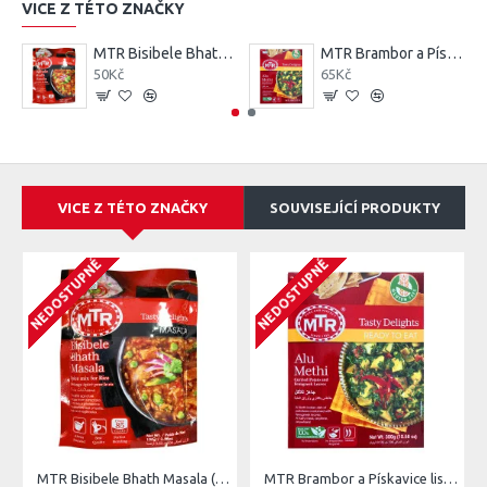
VICE Z TÉTO ZNAČKY
MTR Bisibele Bhath Masala (Směs koření pro Rýže) 100G
MTR Brambor a Pískavice listové Hotové jídlo 300G
50Kč
65Kč
VICE Z TÉTO ZNAČKY
SOUVISEJÍCÍ PRODUKTY
NEDOSTUPNÉ
NEDOSTUPNÉ
MTR Bisibele Bhath Masala (Směs koření pro Rýže) 100G
MTR Brambor a Pískavice listové Hotové jídlo 300G