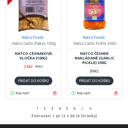
Natco Foods
Natco Foods
Natco Garlic Flakes 100g
Natco Garlic Pickle 300G
NATCO CESNAKOVÁ
NATCO ČESNEK
VLOČKA (100G)
NAKLÁDANÉ (GARLIC
PICKLE) 300G
25Kč
45Kč
89Kč
PŘIDAT DO KOŠÍKU
PŘIDAT DO KOŠÍKU
Kup nyní
Kup nyní
1
2
3
4
5
6
Zobrazení 1 až 12 z 66 (6 Stránky)