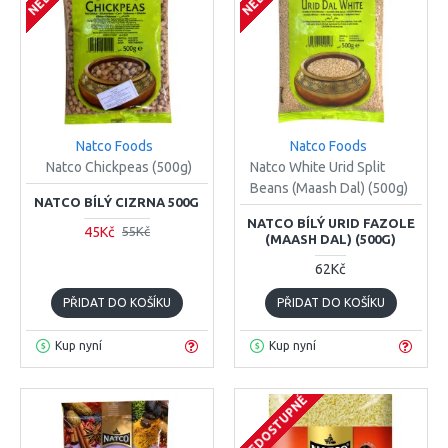
Natco Foods
Natco Foods
Natco Chickpeas (500g)
Natco White Urid Split
Beans (Maash Dal) (500g)
NATCO BÍLÝ CIZRNA 500G
NATCO BÍLÝ URID FAZOLE
45Kč
55Kč
(MAASH DAL) (500G)
62Kč
PŘIDAT DO KOŠÍKU
PŘIDAT DO KOŠÍKU
Kup nyní
Kup nyní
NEDOSTUPNÉ