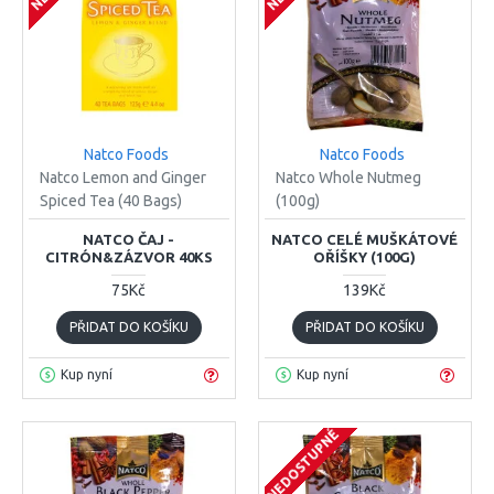
Natco Foods
Natco Foods
Natco Lemon and Ginger
Natco Whole Nutmeg
Spiced Tea (40 Bags)
(100g)
NATCO ČAJ -
NATCO CELÉ MUŠKÁTOVÉ
CITRÓN&ZÁZVOR 40KS
OŘÍŠKY (100G)
75Kč
139Kč
PŘIDAT DO KOŠÍKU
PŘIDAT DO KOŠÍKU
Kup nyní
Kup nyní
NEDOSTUPNÉ