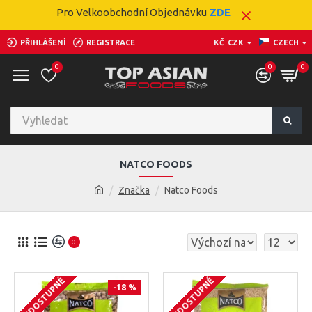
Pro Velkoobchodní Objednávku
ZDE
PŘIHLÁŠENÍ
REGISTRACE
KČ
CZK
CZECH
0
0
0
NATCO FOODS
Značka
Natco Foods
0
NEDOSTUPNÉ
NEDOSTUPNÉ
-18 %