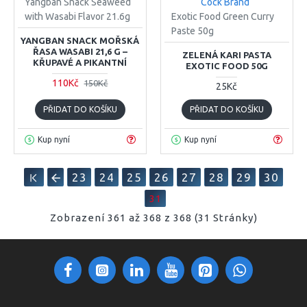
Yangban Snack Seaweed
Cock Brand
with Wasabi Flavor 21.6g
Exotic Food Green Curry
Paste 50g
YANGBAN SNACK MOŘSKÁ
ŘASA WASABI 21,6 G –
ZELENÁ KARI PASTA
KŘUPAVÉ A PIKANTNÍ
EXOTIC FOOD 50G
110Kč
150Kč
25Kč
PŘIDAT DO KOŠÍKU
PŘIDAT DO KOŠÍKU
Kup nyní
Kup nyní
23
24
25
26
27
28
29
30
31
Zobrazení 361 až 368 z 368 (31 Stránky)