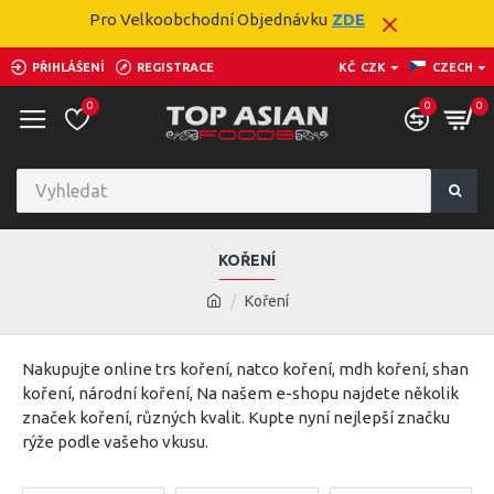
Pro Velkoobchodní Objednávku
ZDE
PŘIHLÁŠENÍ
REGISTRACE
KČ
CZK
CZECH
0
0
0
KOŘENÍ
Koření
Nakupujte online trs koření, natco koření, mdh koření, shan
koření, národní koření, Na našem e-shopu najdete několik
značek koření, různých kvalit. Kupte nyní nejlepší značku
rýže podle vašeho vkusu.