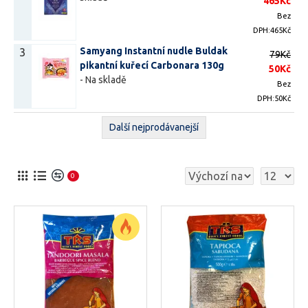
465Kč
Bez
DPH:465Kč
Samyang Instantní nudle Buldak
3
79Kč
pikantní kuřecí Carbonara 130g
50Kč
-
Na skladě
Bez
DPH:50Kč
Další nejprodávanejší
0