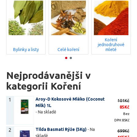
Koření
jednodruhové
Bylinky a listy
Celé koření
mleté
Nejprodávanějši v
kategorii Koření
Aroy-D Kokosové Mléko (Coconut
1
101Kč
Milk) 1L
85Kč
-
Na skladě
Bez
DPH:85Kč
Tilda Basmati Rýže (5Kg)
-
Na
2
699Kč
skladě