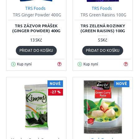
TRS Foods
TRS Foods
TRS Ginger Powder 400G
TRS Green Raisins 100G
TRS ZÁZVOR PRÁŠEK
TRS ZELENÁ ROZINKY
(GINGER POWDER) 400G
(GREEN RAISINS) 100G
135Kč
55Kč
PŘIDAT DO KOŠÍKU
PŘIDAT DO KOŠÍKU
Kup nyní
Kup nyní
NOVÉ
NOVÉ
-27 %