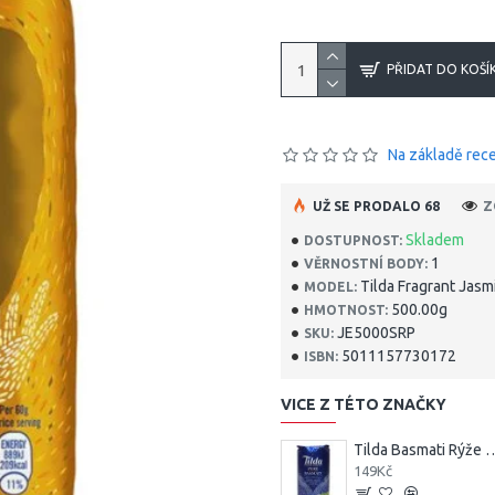
PŘIDAT DO KOŠÍ
Na základě rece
UŽ SE PRODALO 68
Z
Skladem
DOSTUPNOST:
1
VĚRNOSTNÍ BODY:
Tilda Fragrant Jasm
MODEL:
500.00g
HMOTNOST:
JE5000SRP
SKU:
5011157730172
ISBN:
VICE Z TÉTO ZNAČKY
Tilda Basmati R
149Kč