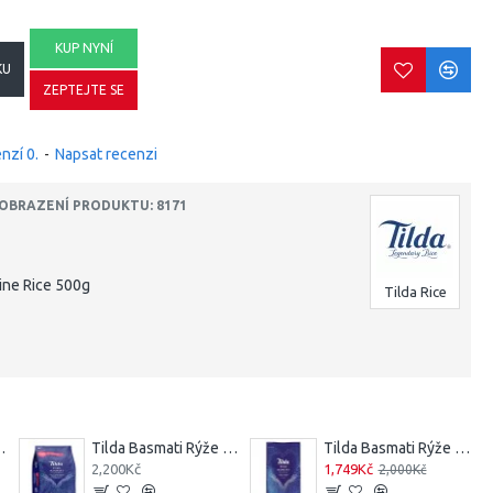
KUP NYNÍ
KU
ZEPTEJTE SE
nzí 0.
-
Napsat recenzi
OBRAZENÍ PRODUKTU: 8171
ine Rice 500g
Tilda Rice
ýže (1Kg)
Tilda Basmati Rýže (20 kg) + 2 kg navíc
Tilda Basmati Rýže (20Kg)
2,200Kč
1,749Kč
2,000Kč