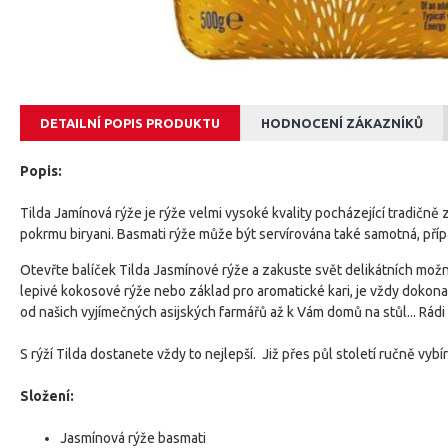
DETAILNÍ POPIS PRODUKTU
HODNOCENÍ ZÁKAZNÍKŮ
Popis:
Tilda Jamínová rýže je rýže velmi vysoké kvality pocházející tradičn
pokrmu biryani. Basmati rýže může být servírována také samotná, přípa
Otevřte balíček Tilda Jasmínové rýže a zakuste svět delikátních možno
lepivé kokosové rýže nebo základ pro aromatické kari, je vždy dokonal
od našich vyjímečných asijských farmářů až k Vám domů na stůl... Rá
S rýží Tilda dostanete vždy to nejlepší. Již přes půl století ručně vybí
Složení:
Jasmínová rýže basmati