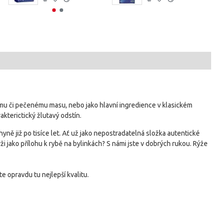
nému či pečenému masu, nebo jako hlavní ingredience v klasickém
kterictický žlutavý odstín.
ně již po tisíce let. Ať už jako nepostradatelná složka autentické
i jako přílohu k rybě na bylinkách? S námi jste v dobrých rukou. Rýže
ete opravdu tu nejlepší kvalitu.