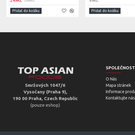
249Kč
99Kč
299Kč
Přidat do košíku
Přidat do košíku
SPOLEČNOST
O Nás
Smržových 1047/6
Mapa stránek
Vysočany (Praha 9),
Informace prod
Kontaktujte nás
190 00 Praha, Czech Republic
(pouze eshop)