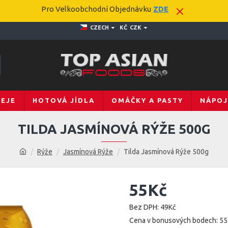
Pro Velkoobchodní Objednávku
ZDE
CZECH
KČ
CZK
LEJE
HOTOVÁ JÍDLA
OMÁČKY A PASTY
NÁPOJ
TILDA JASMÍNOVÁ RÝŽE 500G
Rýže
Jasmínová Rýže
Tilda Jasmínová Rýže 500g
55Kč
Bez DPH: 49Kč
Cena v bonusových bodech: 55