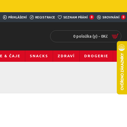
PŘIHLÁŠENÍ
REGISTRACE
SEZNAM PŘÁNÍ
0
SROVNÁNÍ
0
0 položka (y) - 0Kč
E & ČAJE
SNACKS
ZDRAVÍ
DROGERIE