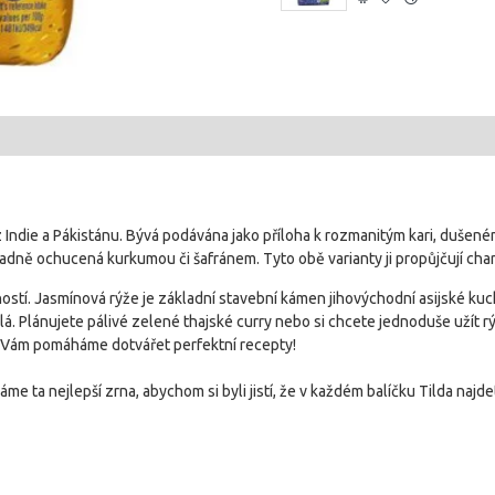
ě z Indie a Pákistánu. Bývá podávána jako příloha k rozmanitým kari, duše
dně ochucená kurkumou či šafránem. Tyto obě varianty ji propůjčují chara
stí. Jasmínová rýže je základní stavební kámen jihovýchodní asijské kuchy
á. Plánujete pálivé zelené thajské curry nebo si chcete jednoduše užít rýž
di Vám pomáháme dotvářet perfektní recepty!
ráme ta nejlepší zrna, abychom si byli jistí, že v každém balíčku Tilda najd