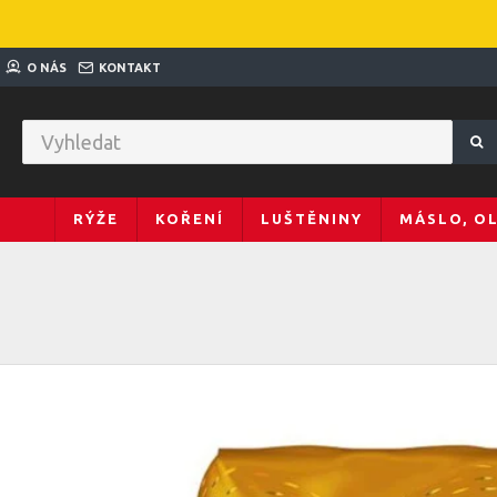
O NÁS
KONTAKT
RÝŽE
KOŘENÍ
LUŠTĚNINY
MÁSLO, O