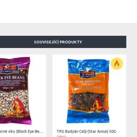
SOUVISEJÍCÍ PRODUKTY
TRS Fazole černé oko (Black Eye Beans) 500G
TRS Badyán Celý (Star Anise) 50G