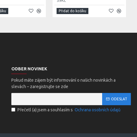
59Kč
šíku
Přidat do košíku
ODBER NOVINEK
Pokud máte zájem být informování o našich novinkách a
slevách – zaregistrujte se zde
ODESLAT
Přečetl (a) jsem a souhlasím s
Ochrana osobních údajů