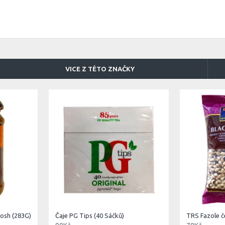
VICE Z TÉTO ZNAČKY
Josh (283G)
Čaje PG Tips (40 Sáčků)