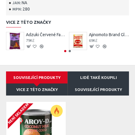
NA
JAN:
280
MPN:
VICE Z TÉTO ZNAČKY
Adzuki Červené Fazole (Red Cow Peas) 500G
Ajinomoto Brand Glutaman sodný 400G
79Kč
69Kč
SOUVISEJÍCÍ PRODUKTY
LIDÉ TAKÉ KOUPILI
VICE Z TÉTO ZNAČKY
SOUVISEJÍCÍ PRODUKTY
NENÍ SKLADEM