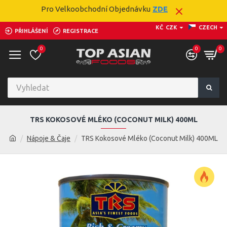
Pro Velkoobchodní Objednávku
ZDE
KČ
CZK
CZECH
PŘIHLÁŠENÍ
REGISTRACE
0
0
0
TRS KOKOSOVÉ MLÉKO (COCONUT MILK) 400ML
Nápoje & Čaje
TRS Kokosové Mléko (Coconut Milk) 400ML