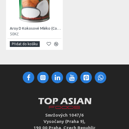
Aroy D Kokosové Mléko (Coconut Milk) 400ml
50Kč
Přidat do košíku
Smržových 1047/6
Vysočany (Praha 9),
190 00 Praha, Czech Republic