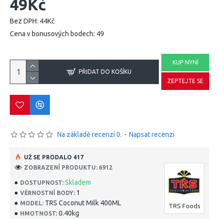
49Kč
Bez DPH: 44Kč
Cena v bonusových bodech: 49
KUP NYNÍ
PŘIDAT DO KOŠÍKU
ZEPTEJTE SE
Na základě recenzí 0.
-
Napsat recenzi
UŽ SE PRODALO 417
ZOBRAZENÍ PRODUKTU: 6912
Skladem
DOSTUPNOST:
1
VĚRNOSTNÍ BODY:
TRS Coconut Milk 400ML
MODEL:
TRS Foods
0.40kg
HMOTNOST: