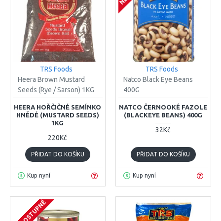
TRS Foods
TRS Foods
Heera Brown Mustard
Natco Black Eye Beans
Seeds (Rye / Sarson) 1KG
400G
HEERA HOŘČIČNÉ SEMÍNKO
NATCO ČERNOOKÉ FAZOLE
HNĚDÉ (MUSTARD SEEDS)
(BLACKEYE BEANS) 400G
1KG
32Kč
220Kč
PŘIDAT DO KOŠÍKU
PŘIDAT DO KOŠÍKU
Kup nyní
Kup nyní
NEDOSTUPNÉ