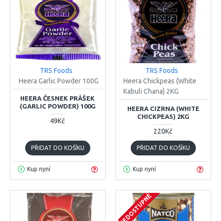
TRS Foods
TRS Foods
Heera Garlic Powder 100G
Heera Chickpeas (White
Kabuli Chana) 2KG
HEERA ČESNEK PRÁŠEK
(GARLIC POWDER) 100G
HEERA CIZRNA (WHITE
CHICKPEAS) 2KG
49Kč
220Kč
PŘIDAT DO KOŠÍKU
PŘIDAT DO KOŠÍKU
Kup nyní
Kup nyní
NEDOSTUPNÉ