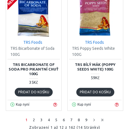
TRS Foods
TRS Foods
TRS Bicarbonate of Soda
TRS Poppy Seeds White
100G
100G
TRS BICARBONATE OF
TRS BÍLÝ MÁK (POPPY
SODA PRO PIKANTNÍ CHUŤ
SEEDS WHITE) 100G
100G
59Kč
35Kč
PŘIDAT DO KOŠÍKU
PŘIDAT DO KOŠÍKU
Kup nyní
Kup nyní
1
2
3
4
5
6
7
8
9
Zobrazení 1 až 12 z 162 (14 Stránky)