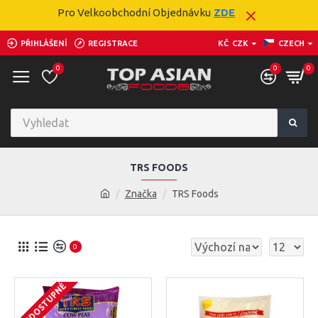
Pro Velkoobchodní Objednávku
ZDE
PŘIHLÁŠENÍ
REGISTRACE
KČ
CZK
CZECH
0
0
0
TRS FOODS
Značka
TRS Foods
0
NEDOSTUPNÉ